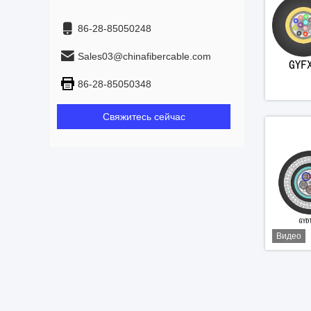
86-28-85050248
Sales03@chinafibercable.com
86-28-85050348
Свяжитесь сейчас
Видео