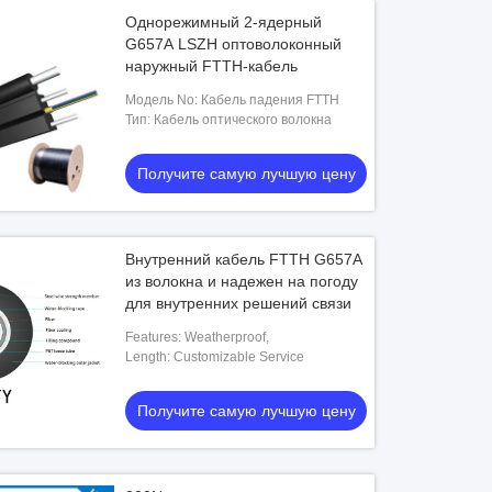
Однорежимный 2-ядерный
G657A LSZH оптоволоконный
наружный FTTH-кабель
Модель No: Кабель падения FTTH
Тип: Кабель оптического волокна
Получите самую лучшую цену
Внутренний кабель FTTH G657A
из волокна и надежен на погоду
для внутренних решений связи
Features: Weatherproof,
Length: Customizable Service
Получите самую лучшую цену