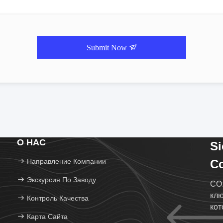
Submit Now
О НАС
S
Направление Компании
Co
Экскурсия По Заводу
CO.
клю
Контроль Качества
кот
Карта Сайта
Чэн