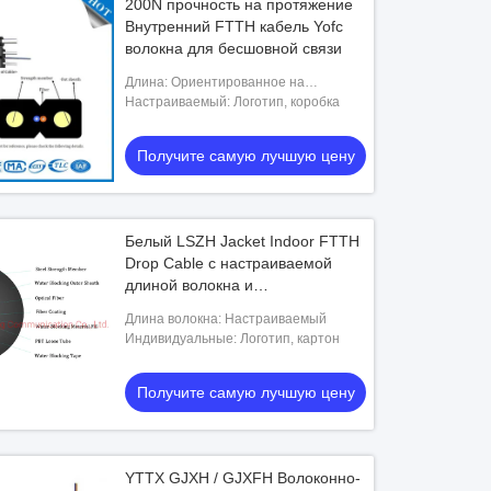
200N прочность на протяжение
Внутренний FTTH кабель Yofc
волокна для бесшовной связи
Длина: Ориентированное на
заказчика обслуживание
Настраиваемый: Логотип, коробка
Получите самую лучшую цену
Белый LSZH Jacket Indoor FTTH
Drop Cable с настраиваемой
длиной волокна и
однорежимным типом волокна
Длина волокна: Настраиваемый
Индивидуальные: Логотип, картон
Получите самую лучшую цену
YTTX GJXH / GJXFH Волоконно-