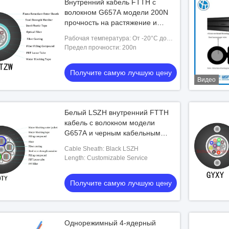
Внутренний кабель FTTH с
волокном G657A модели 200N
прочность на растяжение и
настраиваемая длина для
Рабочая температура: От -20°С до
надежной связи
+60°С
Предел прочности: 200n
Получите самую лучшую цену
Видео
Белый LSZH внутренний FTTH
кабель с волокном модели
G657A и черным кабельным
покрытием
Cable Sheath: Black LSZH
Length: Customizable Service
Получите самую лучшую цену
Однорежимный 4-ядерный