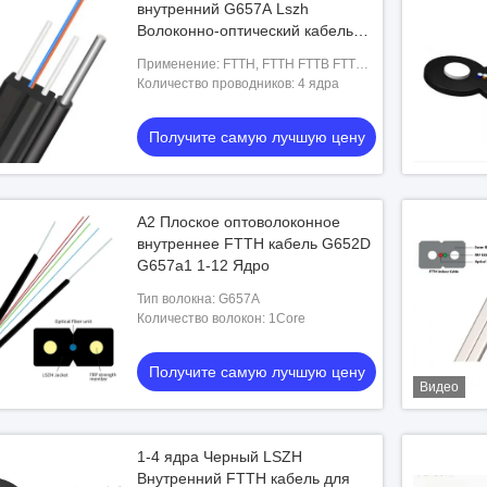
внутренний G657A Lszh
Волоконно-оптический кабель
Внешний FTTH кабель
Применение: FTTH, FTTH FTTB FTTX
сеть, на открытом воздухе
Количество проводников: 4 ядра
Получите самую лучшую цену
A2 Плоское оптоволоконное
внутреннее FTTH кабель G652D
G657a1 1-12 Ядро
Тип волокна: G657A
Количество волокон: 1Core
Получите самую лучшую цену
Видео
1-4 ядра Черный LSZH
Внутренний FTTH кабель для