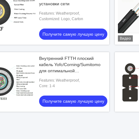
установки сети
Features: Weatherproof,
Customized: Logo, Carton
Получите самую лучшую цену
Видео
Внутренний FTTH плоский
кабель Yofc/Corning/Sumitomo
для оптимальной
производительности
Features: Weatherproof,
Core: 1-4
Получите самую лучшую цену