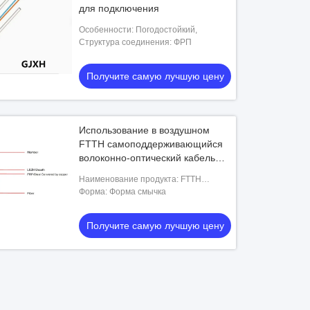
для подключения
Особенности: Погодостойкий,
Структура соединения: ФРП
Получите самую лучшую цену
Использование в воздушном
FTTH самоподдерживающийся
волоконно-оптический кабель
для внутреннего и наружного
Наименование продукта: FTTH
использования
самоподдерживающийся кабель
Форма: Форма смычка
Получите самую лучшую цену