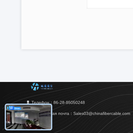
Телефон：86-28-85050248
Электронная почта：Sales03@chinafibercable.com