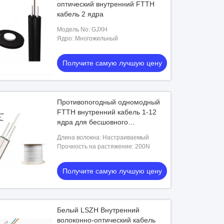
оптический внутренний FTTH
кабель 2 ядра
Модель No: GJXH
Ядро: Многожильный
Получите самую лучшую цену
Противопогодный одномодный
FTTH внутренний кабель 1-12
ядра для бесшовного
соединения
Длина волокна: Настраиваемый
Прочность на растяжение: 200N
Получите самую лучшую цену
Белый LSZH Внутренний
волоконно-оптический кабель