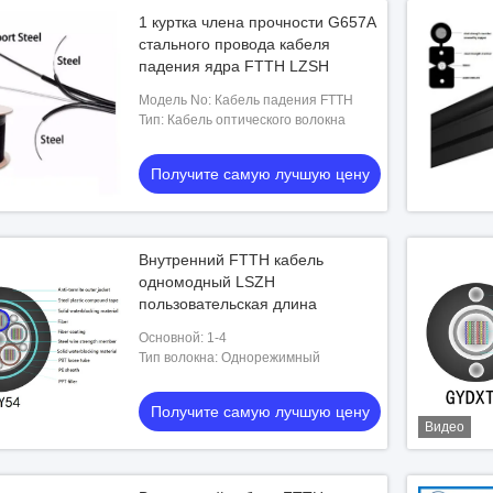
1 куртка члена прочности G657A
стального провода кабеля
падения ядра FTTH LZSH
Модель No: Кабель падения FTTH
Тип: Кабель оптического волокна
Получите самую лучшую цену
Внутренний FTTH кабель
одномодный LSZH
пользовательская длина
Основной: 1-4
Тип волокна: Однорежимный
Получите самую лучшую цену
Видео