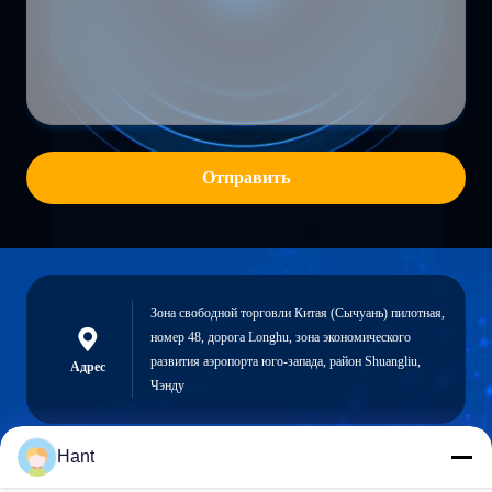
Отправить
Зона свободной торговли Китая (Сычуань) пилотная,
номер 48, дорога Longhu, зона экономического
развития аэропорта юго-запада, район Shuangliu,
Адрес
Чэнду
Hant