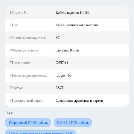
1Модель No:
Кабель падения FTTH
2Тип:
Кабель оптического волокна
3Место происхождения:
SC
4Форма материала:
Сичуань, Китай
5Тип волокна:
G657A1
6Температура хранения::
-20 до +60
7Куртка:
LSZH
8Транспортный пакет:
Стеклянная древесина и картон
Tags:
1Сердечный FTTH кабель
G657A FTTH-кабель