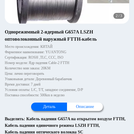
2
/
3
Однорежимный 2-ядерный G657A LSZH
оптоволоконный наружный FTTH-кабель
Место происхождения: КИТАЙ
Фирменное наименование: YUANTONG
Сертификация: ROSH ,TLC, CCC, ISO
Номер модели: Ядр падения Cable-2 FTTH
Количество мин заказа: 20KM
Цена: лично переговорить
Упаковывая детали: Деревянный барабанчик
Время доставки: 7 дней
Условия оплаты: L/C, T/T, западное соединение, D/P
Поставка способности: 500km в неделю
Деталь
Описание
Выделить:
Кабель падения G657A на открытом воздухе FTTH
,
Кабель падения одиночного режима LSZH FTTH
,
Кабель падения оптического волокна SC