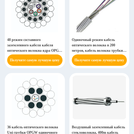
48 режим составного
Одиночный режим кабель
заземленного кабеля кабеля
оптического волокна в 200
оптического волокна ядра OPGW
метров, кабель волокна трубки
одиночный
OPGW G652d множественный
Получите самую лучшую цену
Получите самую лучшую цену
свободный
36 кабель оптического волокна
Воздушный заземленный кабель
Uni-трубки OPGW одиночного
стекловолокна, 400m кабель