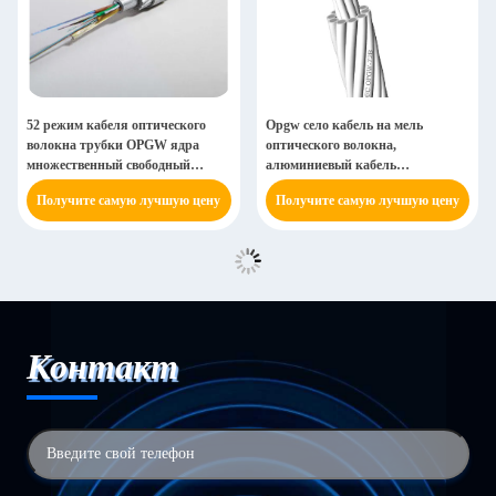
52 режим кабеля оптического
Opgw село кабель на мель
волокна трубки OPGW ядра
оптического волокна,
множественный свободный
алюминиевый кабель
одиночный
оптического волокна ядра 300m
Получите самую лучшую цену
Получите самую лучшую цену
многослойной стали 96
Контакт