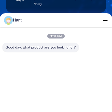
Чэнду
Hant
Sales03@chinafibercable.com
Электронная
3:31 PM
почта
Good day, what product are you looking for?
0086-28-85050248
Телефон
Sichuan Yuantong Communication Co., Ltd.