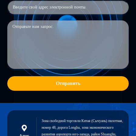
Отправить
Зона свободной торговли Китая (Сычуань) пилотная,
номер 48, дорога Longhu, зона экономического
развития аэропорта юго-запада, район Shuangliu,
Адрес