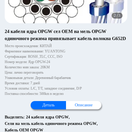
2
/
3
24 кабеля ядра OPGW сел OEM на мель OPGW
одиночного режима привязывает кабель волокна G652D
Место происхождения: КИТАЙ
Фирменное наименование: YUANTONG
Сертификация: ROSH ,TLC, CCC, ISO
Номер модели: Ядр OPGW-24
Количество мин заказа: 20KM
Цена: лично переговорить
Упаковывая детали: Деревянный барабанчик
Время доставки: 7 дней
Условия оплаты: L/C, T/T, западное соединение, D/P
Поставка способности: 500km в неделю
Деталь
Описание
Выделить:
24 кабеля ядра OPGW
,
Сели на мель кабель одиночного режима OPGW
,
Кабель OEM OPGW