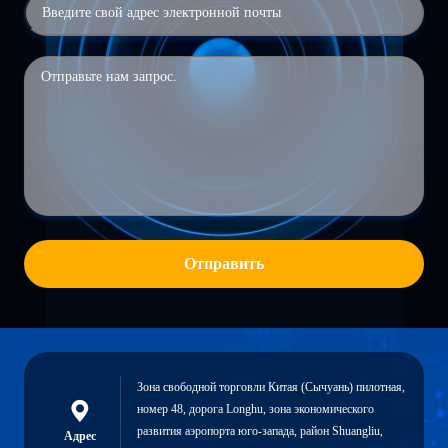
Отправить
Зона свободной торговли Китая (Сычуань) пилотная,
номер 48, дорога Longhu, зона экономического
развития аэропорта юго-запада, район Shuangliu,
Адрес