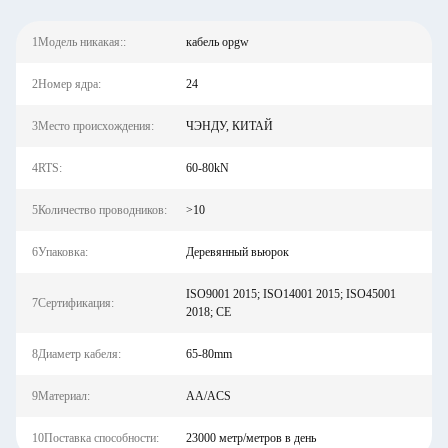
1Модель никакая::
кабель opgw
2Номер ядра:
24
3Место происхождения:
ЧЭНДУ, КИТАЙ
4RTS:
60-80kN
5Количество проводников:
>10
6Упаковка:
Деревянный вьюрок
ISO9001 2015; ISO14001 2015; ISO45001
7Сертификация:
2018; CE
8Диаметр кабеля:
65-80mm
9Материал:
AA/ACS
10Поставка способности:
23000 метр/метров в день