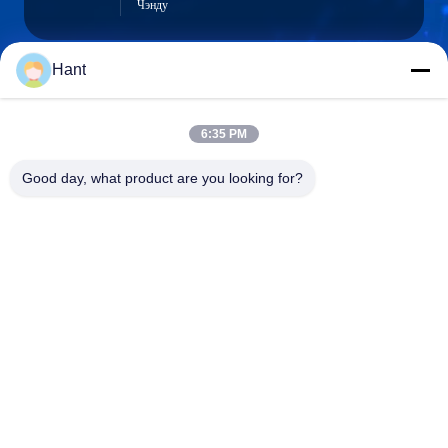
Чэнду
Hant
Sales03@chinafibercable.com
Электронная
6:35 PM
почта
Good day, what product are you looking for?
0086-28-85050248
Телефон
Sichuan Yuantong Communication Co., Ltd.