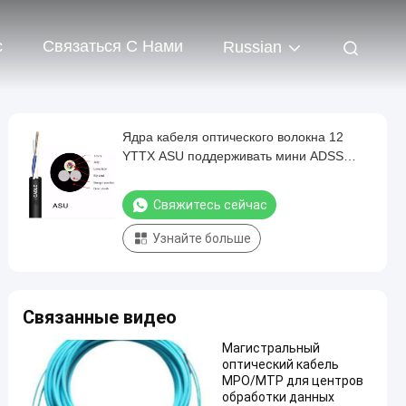
с
Связаться С Нами
Russian
Ядра кабеля оптического волокна 12
YTTX ASU поддерживать мини ADSS
G652D само-
Свяжитесь сейчас
Узнайте больше
Связанные видео
Магистральный
оптический кабель
MPO/MTP для центров
обработки данных