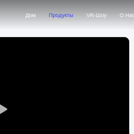
Дом
Продукты
VR-Шоу
О На
Play
Video