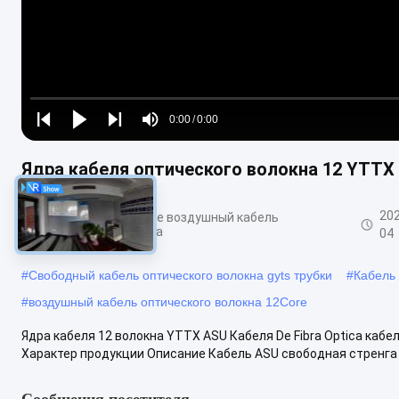
Loaded
:
0%
0:00
/
0:00
Play
Play
Play
Mute
Current
Duration
next
next
Ядра кабеля оптического волокна 12 YTT
Time
202
На открытом воздухе воздушный кабель
оптического волокна
04
#
Свободный кабель оптического волокна gyts трубки
#
Кабель
#
воздушный кабель оптического волокна 12Core
Ядра кабеля 12 волокна YTTX ASU Кабеля De Fibra Optica каб
Характер продукции Описание Кабель ASU свободная стренга 
Сообщения посетителя