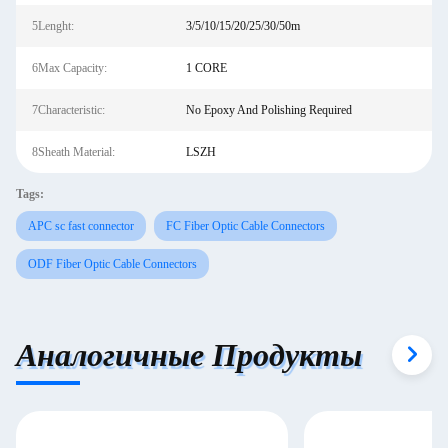
5Lenght:
3/5/10/15/20/25/30/50m
6Max Capacity:
1 CORE
7Characteristic:
No Epoxy And Polishing Required
8Sheath Material:
LSZH
Tags:
APC sc fast connector
FC Fiber Optic Cable Connectors
ODF Fiber Optic Cable Connectors
Аналогичные Продукты