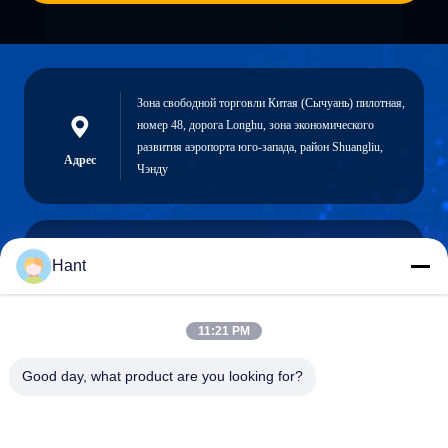
Зона свободной торговли Китая (Сычуань) пилотная,
номер 48, дорога Longhu, зона экономического
развития аэропорта юго-запада, район Shuangliu,
Адрес
Чэнду
Hant
Sales03@chinafibercable.com
Электронная
почта
11:21 PM
Good day, what product are you looking for?
0086-28-85050248