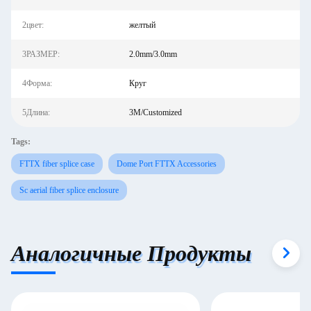
2цвет:
желтый
3РАЗМЕР:
2.0mm/3.0mm
4Форма:
Круг
5Длина:
3M/Customized
Tags:
FTTX fiber splice case
Dome Port FTTX Accessories
Sc aerial fiber splice enclosure
Аналогичные Продукты