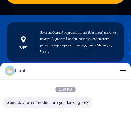
Зона свободной торговли Китая (Сычуань) пилотная,
номер 48, дорога Longhu, зона экономического
развития аэропорта юго-запада, район Shuangliu,
Адрес
Чэнду
Hant
Sales03@chinafibercable.com
Электронная
1:43 PM
почта
Good day, what product are you looking for?
0086-28-85050248
Телефон