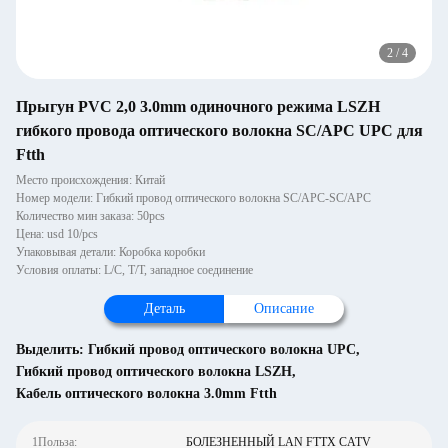
2
/
4
Прыгун PVC 2,0 3.0mm одиночного режима LSZH
гибкого провода оптического волокна SC/APC UPC для
Ftth
Место происхождения: Китай
Номер модели: Гибкий провод оптического волокна SC/APC-SC/APC
Количество мин заказа: 50pcs
Цена: usd 10/pcs
Упаковывая детали: Коробка коробки
Условия оплаты: L/C, T/T, западное соединение
Деталь
Описание
Выделить:
Гибкий провод оптического волокна UPC
,
Гибкий провод оптического волокна LSZH
,
Кабель оптического волокна 3.0mm Ftth
1Польза:
БОЛЕЗНЕННЫЙ LAN FTTX CATV