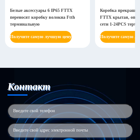
Белые аксессуары 6 IP65 FTTX
Коробка прекращен
переносят коробку волокна Ftth
FTTX крытая, опти
терминальную
сети 1-24PCS терм
Получите самую лучшую цену
Получите самую л
Контакт