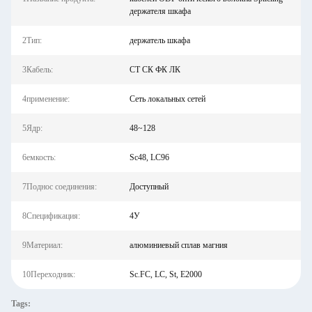
держателя шкафа
2Тип:
держатель шкафа
3Кабель:
СТ СК ФК ЛК
4применение:
Сеть локальных сетей
5Ядр:
48~128
6емкость:
Sc48, LC96
7Поднос соединения:
Доступный
8Спецификация:
4У
9Материал:
алюминиевый сплав магния
10Переходник:
Sc.FC, LC, St, E2000
Tags: