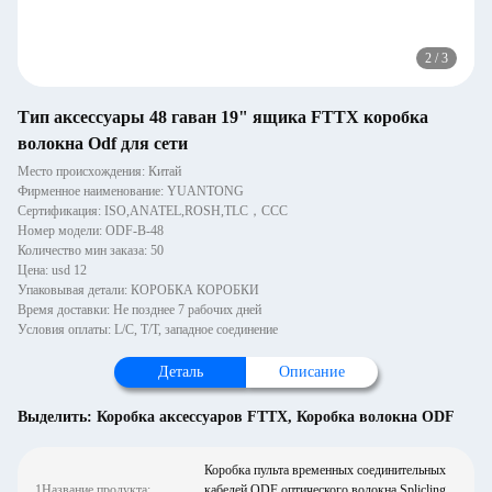
2
/
3
Тип аксессуары 48 гаван 19" ящика FTTX коробка
волокна Odf для сети
Место происхождения: Китай
Фирменное наименование: YUANTONG
Сертификация: ISO,ANATEL,ROSH,TLC，CCC
Номер модели: ODF-B-48
Количество мин заказа: 50
Цена: usd 12
Упаковывая детали: КОРОБКА КОРОБКИ
Время доставки: Не позднее 7 рабочих дней
Условия оплаты: L/C, T/T, западное соединение
Деталь
Описание
Выделить:
Коробка аксессуаров FTTX
,
Коробка волокна ODF
Коробка пульта временных соединительных
1Название продукта:
кабелей ODF оптического волокна Splicling