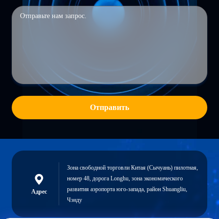
Отправить
Зона свободной торговли Китая (Сычуань) пилотная,
номер 48, дорога Longhu, зона экономического
развития аэропорта юго-запада, район Shuangliu,
Адрес
Чэнду