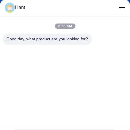
Hant
Sales03@chinafibercable.com
Электронная
6:56 AM
почта
Good day, what product are you looking for?
0086-28-85050248
Телефон
Sichuan Yuantong Communication Co., Ltd.
Sichuan Yuantong Communication Co., Ltd.