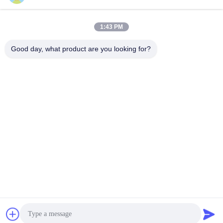
Sales03@chinafibercable.com
Электронная
1:43 PM
почта
Good day, what product are you looking for?
0086-28-85050248
Телефон
Sichuan Yuantong Communication Co., Ltd.
Sichuan Yuantong Communication Co., Ltd.
Получите самую лучшую цену
Получить предложение