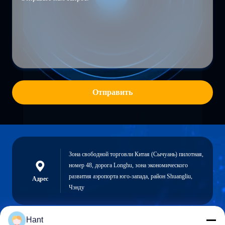
Отправить
Зона свободной торговли Китая (Сычуань) пилотная,
номер 48, дорога Longhu, зона экономического
развития аэропорта юго-запада, район Shuangliu,
Адрес
Чэнду
Hant