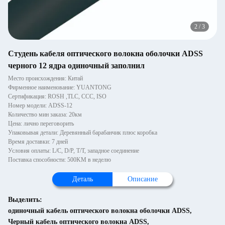
2
/
3
Студень кабеля оптического волокна оболочки ADSS
черного 12 ядра одиночный заполнил
Место происхождения: Китай
Фирменное наименование: YUANTONG
Сертификация: ROSH ,TLC, CCC, ISO
Номер модели: ADSS-12
Количество мин заказа: 20км
Цена: лично переговорить
Упаковывая детали: Деревянный барабанчик плюс коробка
Время доставки: 7 дней
Условия оплаты: L/C, D/P, T/T, западное соединение
Поставка способности: 500KM в неделю
Деталь
Описание
Выделить:
одиночный кабель оптического волокна оболочки ADSS
,
Черный кабель оптического волокна ADSS
,