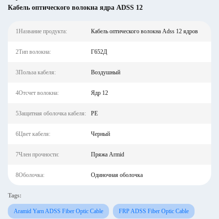
Кабель оптического волокна ядра ADSS 12
1Название продукта:
Кабель оптического волокна Adss 12 ядров
2Тип волокна:
Г652Д
3Польза кабеля:
Воздушный
4Отсчет волокна:
Ядр 12
5Защитная оболочка кабеля:
PE
6Цвет кабеля:
Черный
7Член прочности:
Пряжа Armid
8Оболочка:
Одиночная оболочка
Tags:
Aramid Yarn ADSS Fiber Optic Cable
FRP ADSS Fiber Optic Cable