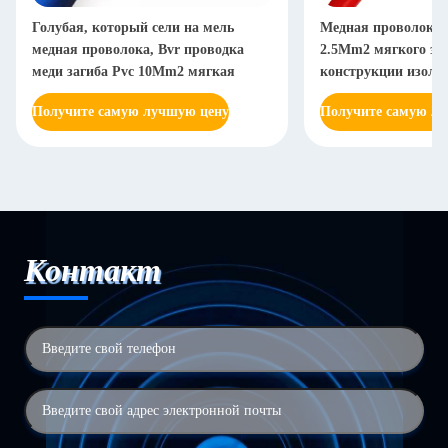
Голубая, который сели на мель
Медная проволока B
медная проволока, Bvr проводка
2.5Mm2 мягкого эл
меди загиба Pvc 10Mm2 мягкая
конструкции изоля
Получите самую лучшую цену
Получите самую л
Контакт