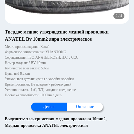
2
/
4
Твердое медное утверждение медной проволоки
ANATEL Bv 10mm2 ядра электрическое
Место происхождения: Китай
Фирменное наименование: YUANTONG
Сертификация: ISO,ANATEL,ROSH,TLC，CCC
Номер модели: ² BV 10mm
Количество мин заказа: 50км
Цена: usd 0.28/m
Упаковывая детали: крены в коробке коробки
Время доставки: Не позднее 7 рабочих дней
Условия оплаты: L/C, T/T, западное соединение
Поставка способности: 1000km в день
Деталь
Описание
Выделить:
электрическая медная проволока 10mm2
,
Медная проволока ANATEL электрическая