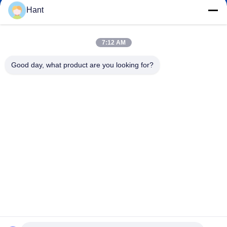
Hant
Sales03@chinafibercable.com
Электронная
7:12 AM
почта
Good day, what product are you looking for?
0086-28-85050248
Телефон
Sichuan Yuantong Communication Co., Ltd.
Sichuan Yuantong Communication Co., Ltd.