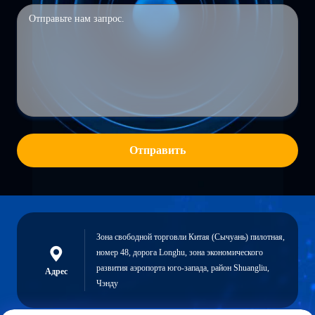
Отправить
Зона свободной торговли Китая (Сычуань) пилотная,
номер 48, дорога Longhu, зона экономического
развития аэропорта юго-запада, район Shuangliu,
Адрес
Чэнду