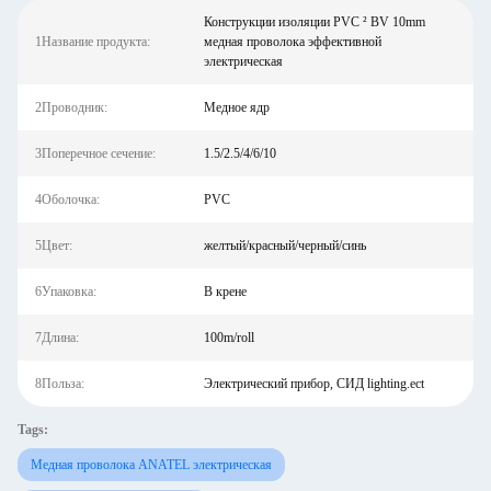
Конструкции изоляции PVC ² BV 10mm
1Название продукта:
медная проволока эффективной
электрическая
2Проводник:
Медное ядр
3Поперечное сечение:
1.5/2.5/4/6/10
4Оболочка:
PVC
5Цвет:
желтый/красный/черный/синь
6Упаковка:
В крене
7Длина:
100m/roll
8Польза:
Электрический прибор, СИД lighting.ect
Tags:
Медная проволока ANATEL электрическая