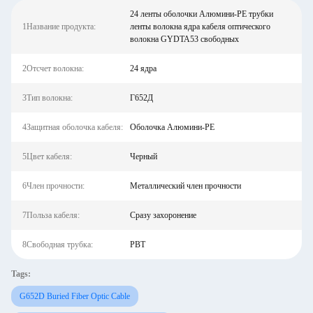
24 ленты оболочки Алюмини-PE трубки
1Название продукта:
ленты волокна ядра кабеля оптического
волокна GYDTA53 свободных
2Отсчет волокна:
24 ядра
3Тип волокна:
Г652Д
4Защитная оболочка кабеля:
Оболочка Алюмини-PE
5Цвет кабеля:
Черный
6Член прочности:
Металлический член прочности
7Польза кабеля:
Сразу захоронение
8Свободная трубка:
PBT
Tags:
G652D Buried Fiber Optic Cable