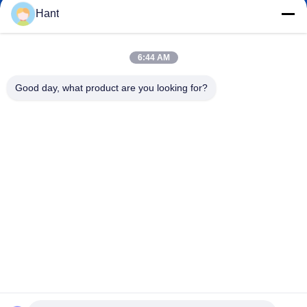
Hant
Sales03@chinafibercable.com
Электронная
6:44 AM
почта
Good day, what product are you looking for?
0086-28-85050248
Телефон
Sichuan Yuantong Communication Co., Ltd.
Sichuan Yuantong Communication Co., Ltd.