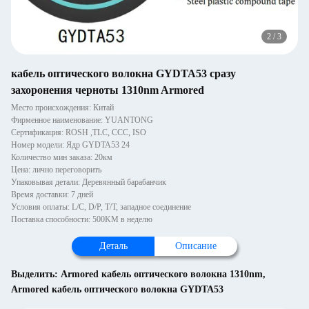
2
/
3
кабель оптического волокна GYDTA53 сразу
захоронения черноты 1310nm Armored
Место происхождения: Китай
Фирменное наименование: YUANTONG
Сертификация: ROSH ,TLC, CCC, ISO
Номер модели: Ядр GYDTA53 24
Количество мин заказа: 20км
Цена: лично переговорить
Упаковывая детали: Деревянный барабанчик
Время доставки: 7 дней
Условия оплаты: L/C, D/P, T/T, западное соединение
Поставка способности: 500KM в неделю
Деталь
Описание
Выделить:
Armored кабель оптического волокна 1310nm
,
Armored кабель оптического волокна GYDTA53