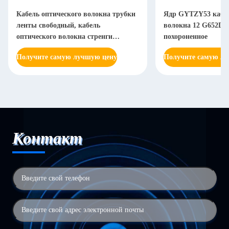
Кабель оптического волокна трубки
Ядр GYTZY53 кабел
ленты свободный, кабель
волокна 12 G652D 
оптического волокна стренги
похороненное
GYDTA53 12
Получите самую лучшую цену
Получите самую л
Контакт