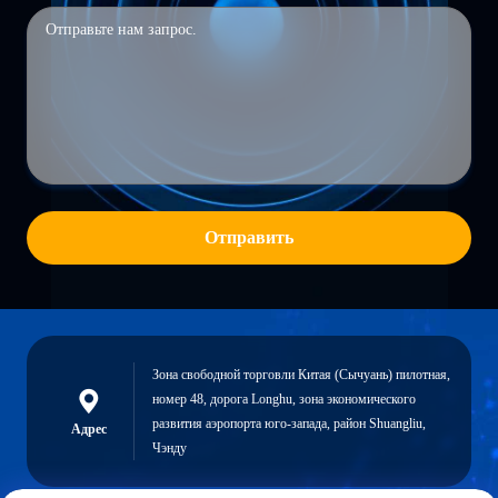
Отправить
Зона свободной торговли Китая (Сычуань) пилотная,
номер 48, дорога Longhu, зона экономического
развития аэропорта юго-запада, район Shuangliu,
Адрес
Чэнду