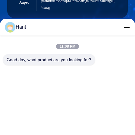
развития аэропорта юго-запада, район Shuangliu,
Адрес
Чэнду
Hant
Sales03@chinafibercable.com
Электронная
11:08 PM
почта
Good day, what product are you looking for?
0086-28-85050248
Телефон
Sichuan Yuantong Communication Co., Ltd.