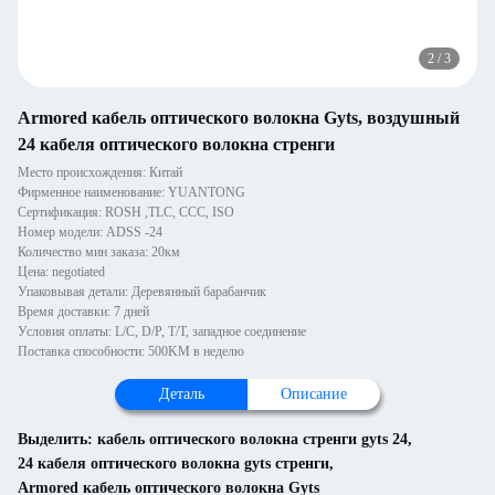
2
/
3
Armored кабель оптического волокна Gyts, воздушный
24 кабеля оптического волокна стренги
Место происхождения: Китай
Фирменное наименование: YUANTONG
Сертификация: ROSH ,TLC, CCC, ISO
Номер модели: ADSS -24
Количество мин заказа: 20км
Цена: negotiated
Упаковывая детали: Деревянный барабанчик
Время доставки: 7 дней
Условия оплаты: L/C, D/P, T/T, западное соединение
Поставка способности: 500KM в неделю
Деталь
Описание
Выделить:
кабель оптического волокна стренги gyts 24
,
24 кабеля оптического волокна gyts стренги
,
Armored кабель оптического волокна Gyts